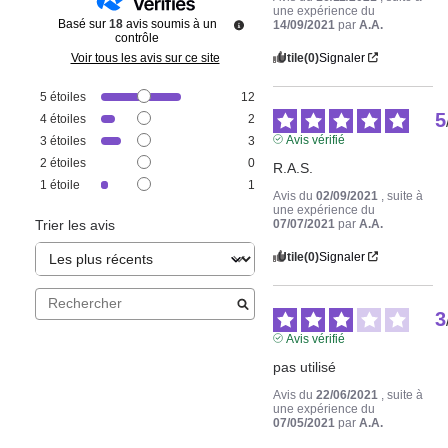
une expérience du
Basé sur
18
avis soumis à un
14/09/2021
par
A.A.
contrôle
Utile
(0)
Signaler
Voir tous les avis sur ce site
5
étoiles
12
5
4
étoiles
2
Avis vérifié
3
étoiles
3
2
étoiles
0
R.A.S.
1
étoile
1
Avis du
02/09/2021
, suite à
une expérience du
07/07/2021
par
A.A.
Trier les avis
Utile
(0)
Signaler
3
Avis vérifié
pas utilisé
Avis du
22/06/2021
, suite à
une expérience du
07/05/2021
par
A.A.