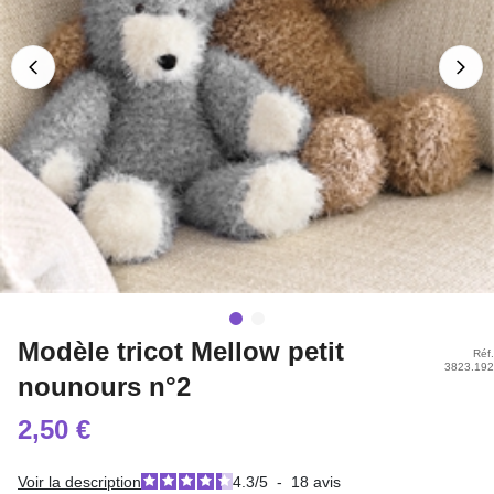
Modèle tricot Mellow petit
Réf.
3823.192
nounours n°2
2,50 €
Voir la description
4.3
/
5
-
18
avis