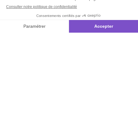
Modèle tricot Mellow grand
Modèle tricot Mell
nounours n°3
n°2
4.7
/
5
-
18
avis
4.3
/
5
-
2,50 €
2,50 €
Derniers articles consultés