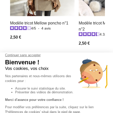
Modèle tricot Mellow poncho n°1
Modèle tricot Mell
4
/
5
-
4
avis
n°2
4.3
/
5
-
2,50 €
2,50 €
Nous vous recommandons