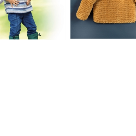
ot Happy Kiddy pull et bonnet
Fiche explicative Koala pull n
5
/
5
-
5
avis
2,50 €
4.5
/
5
-
2
avis