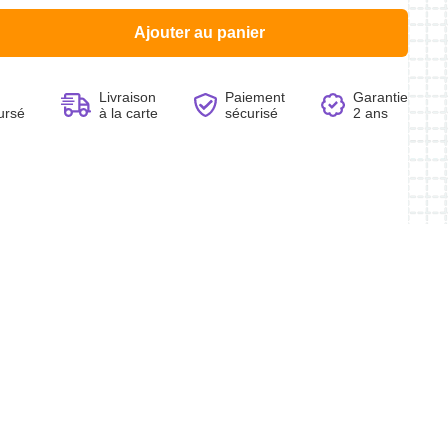
Ajouter au panier
Livraison
Paiement
Garantie
ursé
à la carte
sécurisé
2 ans
Voir le produit
Voir le produit
Voir le produit
Voir le produit