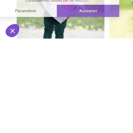
Modèle tricot Lolly Pop poncho et
Modèle tric
headband n°1
n°1
4.5
/
5
-
6
avis
2,50 €
2,50 €
Derniers articles consultés