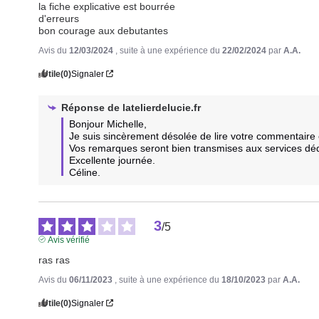
la fiche explicative est bourrée

d'erreurs

bon courage aux debutantes
Avis du
12/03/2024
, suite à une expérience du
22/02/2024
par
A.A.
Utile
(0)
Signaler
Réponse de
latelierdelucie.fr
Bonjour Michelle,

Je suis sincèrement désolée de lire votre commentaire 
Vos remarques seront bien transmises aux services dédi
Excellente journée.

Céline.
3
/
5
Avis vérifié
ras ras
Avis du
06/11/2023
, suite à une expérience du
18/10/2023
par
A.A.
Utile
(0)
Signaler