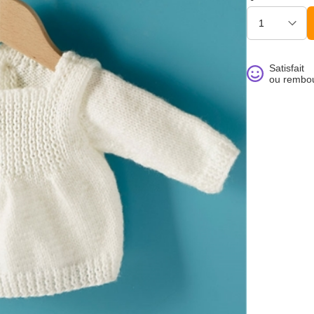
Satisfait
ou rembo
noué >