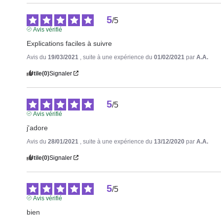
5
/
5
Avis vérifié
Explications faciles à suivre
Avis du
19/03/2021
, suite à une expérience du
01/02/2021
par
A.A.
Utile
(0)
Signaler
5
/
5
Avis vérifié
j'adore
Avis du
28/01/2021
, suite à une expérience du
13/12/2020
par
A.A.
Utile
(0)
Signaler
5
/
5
Avis vérifié
bien