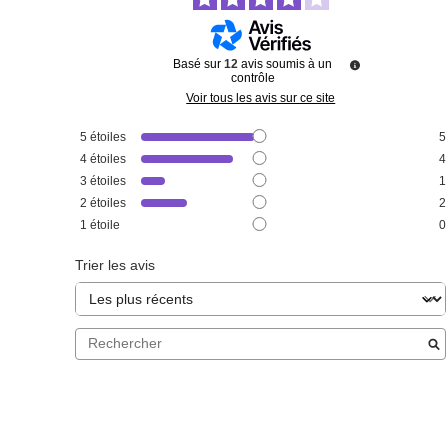
Basé sur
12
avis soumis à un
contrôle
Voir tous les avis sur ce site
5
étoiles
5
4
étoiles
4
3
étoiles
1
2
étoiles
2
1
étoile
0
Trier les avis