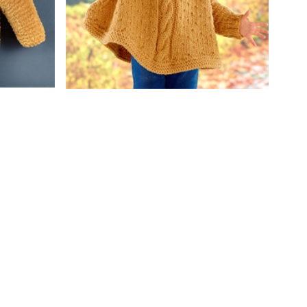
°1
Modèle tricot Tobiane cape enfant n°4
4
/
5
-
13
avis
2,50 €