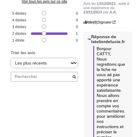
Voir tous les avis sur ce site
Avis du
13/12/2023
, suite à
une expérience du
23/11/2023
par
A.A.
5
étoiles
0
4
étoiles
0
Utile
(0)
Signaler
3
étoiles
0
2
étoiles
1
Réponse de
1
étoile
0
latelierdelucie.fr
Bonjour 
Trier les avis
CATTY,

Nous 
regrettons que 
la fiche ne 
vous ait pas 
apporté une 
expérience 
satisfaisante. 

Nous allons 
prendre en 
compte vos 
commentaires 
pour améliorer 
nos 
instructions et 
préciser le 
numéro 