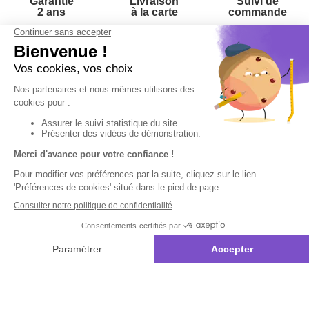
Garantie
Livraison
Suivi de
2 ans
à la carte
commande
Votre
Nos services
Contactez-nous
commande
:
Besoin d'aide
Suivi de
Abonnement à la
Par
commande
newsletter
Messenger
Livraison
Désabonnement à
Service
Téléphone
0.50€ /
la newsletter
:
0892 780
Paiement facilité
min
+ prix
790
Contact
appel
Satisfait ou
remboursé, retour
1ère visite
Du lundi au
samedi de 8h à
ou échange
Commander à
20h
et le dimanche
Codes
partir du catalogue
de 9h à 13h
promotionnels
Questions
Par email :
Glossaire des
fréquentes
Contactez-
produits chimiques
nous
Informations
Par courrier
environnementales
:
L’Atelier de
des produits