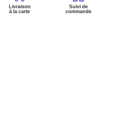
Livraison
Suivi de
à la carte
commande
Contactez-nous :
Par
Messenger
Service 0.50€ /
Téléphone :
min
0892 780 790
+ prix appel
Du lundi au samedi de 8h à 20h
et le dimanche de 9h à 13h
Par email :
Contactez-nous
Par courrier :
L’Atelier de Lucie -
59685 LILLE CEDEX 9