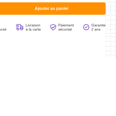
Ajouter au panier
Livraison
Paiement
Garantie
ursé
à la carte
sécurisé
2 ans
Voir le produit
Voir le produit
Voir le produit
Voir le produit