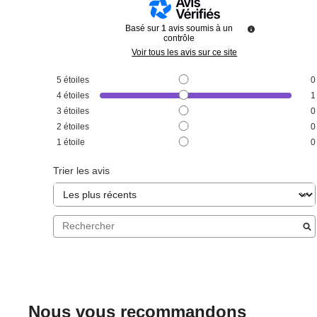
Basé sur
1
avis soumis à un
contrôle
Voir tous les avis sur ce site
5
étoiles
0
4
étoiles
1
3
étoiles
0
2
étoiles
0
1
étoile
0
Trier les avis
Nous vous recommandons