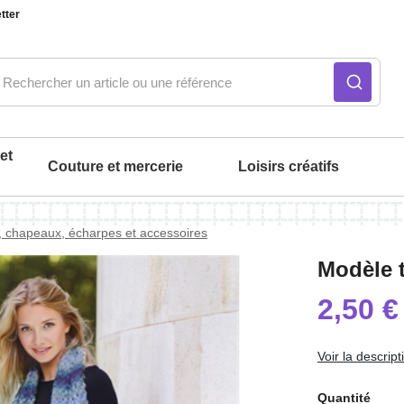
tter
et
Couture et mercerie
Loisirs créatifs
 chapeaux, écharpes et accessoires
ué
Notre produit du m
Notre produit du m
Notre produit du m
Notre produit du m
Notre produit du m
Notre produit du m
Modèle t
intérieur
2,50 €
Voir la descript
Quantité