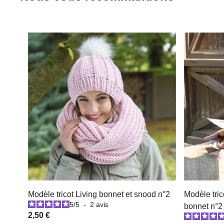
Modèle tricot Living bonnet et snood n°2
Modèle tri
5
/
5
-
2
avis
bonnet n°2
2,50 €