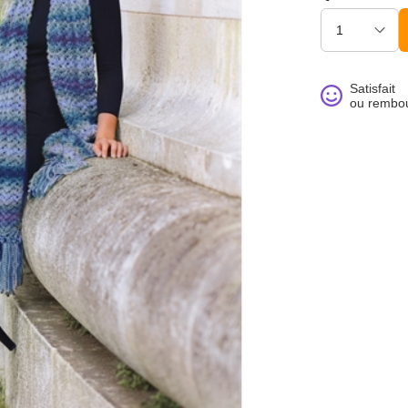
Satisfait
ou rembo
noué >