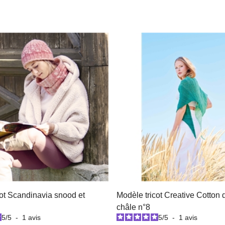
cot Scandinavia snood et
Modèle tricot Creative Cotton
châle n°8
5
/
5
-
1
avis
5
/
5
-
1
avis