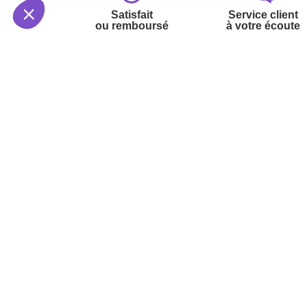
Satisfait
Service client
ou remboursé
à votre écoute
Votre commande
Nos ser
Suivi de commande
Besoin d
Livraison
Abonneme
Paiement facilité
Désabonn
Satisfait ou remboursé, retour ou échange
Contact
Codes promotionnels
1ère visi
Glossaire des produits chimiques
Commande
Informations environnementales des
Question
produits
Suivez-nous