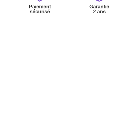
Paiement
Garantie
sécurisé
2 ans
vices
A propos de nous
'aide
Partenariats
nt à la newsletter
Avis Clients
ement à la newsletter
te
r à partir du catalogue
s fréquentes