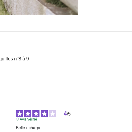
guilles n°8 à 9
4
/
5
Avis vérifié
Belle echarpe