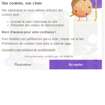
Modèle tricot Living bonnet et snood
Modèle tricot Scan
n°2
bonnet n°2
5
/
5
-
2
avis
5
/
5
-
1
2,50 €
2,50 €