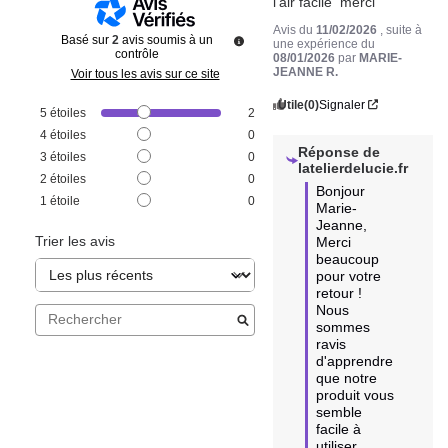
l'air facile  merci
Avis du
11/02/2026
, suite à
Basé sur
2
avis soumis à un
une expérience du
contrôle
08/01/2026
par
MARIE-
JEANNE R.
Voir tous les avis sur ce site
Utile
(0)
Signaler
5
étoiles
2
4
étoiles
0
Réponse de
3
étoiles
0
latelierdelucie.fr
2
étoiles
0
Bonjour 
1
étoile
0
Marie-
Jeanne,  

Trier les avis
Merci 
beaucoup 
pour votre 
retour ! 

Nous 
sommes 
ravis 
d'apprendre 
que notre 
produit vous 
semble 
facile à 
utiliser. 
