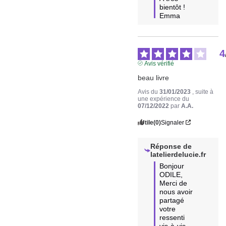
bientôt !

Emma
4
Avis vérifié
beau livre
Avis du
31/01/2023
, suite à
une expérience du
07/12/2022
par
A.A.
Utile
(0)
Signaler
Réponse de
latelierdelucie.fr
Bonjour 
ODILE,

Merci de 
nous avoir 
partagé 
votre 
ressenti 
vis-à-vis 