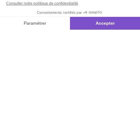
Carnet de
coloriage la
maison des
secrets
Inscrivez-vous à notre
newsletter
10€ offerts
dès 35€ d’achats - condition dans votre e-mail de confirmation