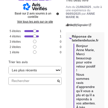
Très beau livre
Avis du
21/06/2025
, suite à
une expérience du
Basé sur
2
avis soumis à un
06/05/2025
par
ANNE
contrôle
MARIE M.
Voir tous les avis sur ce site
Utile
(0)
Signaler
5
étoiles
1
Réponse de
4
étoiles
1
latelierdelucie.fr
3
étoiles
0
Bonjour 
2
étoiles
0
Anne Marie,

1
étoile
0
Merci 
beaucoup 
Trier les avis
pour votre 
retour positif 
! 

Nous 
sommes 
ravis 
d’apprendre 
qu’il vous a 
plu et qu’il a 
répondu à 
vos attentes. 

À très 