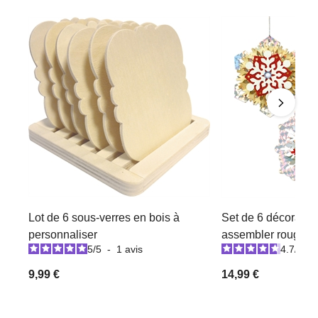
Lot de 6 sous-verres en bois à
Set de 6 décoration
personnaliser
assembler rouge / b
5
/
5
-
1
avis
4.7
/
5
-
9,99 €
14,99 €