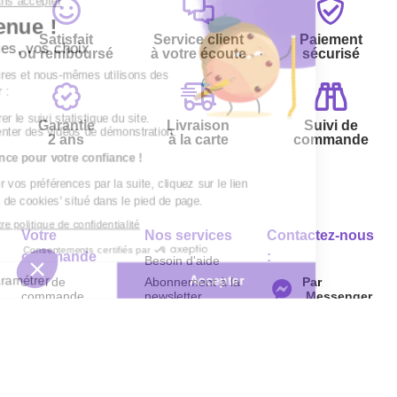
Satisfait
Service client
Paiement
ou remboursé
à votre écoute
sécurisé
Garantie
Livraison
Suivi de
2 ans
à la carte
commande
Votre
Nos services
Contactez-nous
commande
:
Besoin d'aide
Suivi de
Abonnement à la
Par
commande
newsletter
Messenger
Livraison
Désabonnement à
Service
Téléphone
0.50€ /
la newsletter
:
0892 780
Paiement facilité
min
+ prix
790
Contact
appel
Satisfait ou
remboursé, retour
1ère visite
Du lundi au
samedi de 8h à
ou échange
Commander à
20h