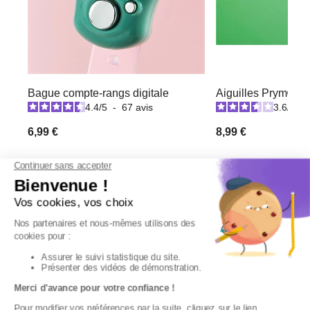
Bague compte-rangs digitale
Aiguilles Prym® e
4.4
/
5
-
67
avis
3.6
/
5
-
6,99 €
8,99 €
Derniers articles consultés