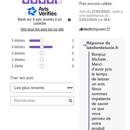
Pas encore utilisé.
Avis du
27/01/2025
, suite à
une expérience du
Basé sur
3
avis soumis à un
02/01/2025
par
M.E.
contrôle
Utile
(0)
Signaler
Voir tous les avis sur ce site
5
étoiles
1
Réponse de
4
étoiles
2
latelierdelucie.fr
3
étoiles
0
Bonjour 
Michele ,

2
étoiles
0
Merci 
1
étoile
0
d'avoir pris 
le temps 
Trier les avis
de laisser 
un avis. 

Nous 
sommes 
impatients 
de savoir 
ce que 
vous 
pensez de 
notre 
produit 